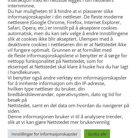
interaksjon med en nettside legges i din nettlesers
internminne.
LES
Du har muligheten til å hindre at vi plasserer slike
MER
informasjonskapsler i din nettleser. De fleste moderne
nettlesere (Google Chrome, Firefox, Internet Explorer,
Safari, Opera, etc.) er innstilt på å akseptere cookies
automatisk, men du kan selv velge å endre innstillingene
slik at cookies ikke blir akseptert. Ulempen med å
deaktivere cookies i nettleseren din er at Nettstedet ikke
vil fungere optimalt. Grunnen er at formålet med
de fleste informasjonskapslene vi benytter er å sørge for
nettopp funksjonalitet på Nettstedet, som for
eksempel at Nettstedet skal klare å huske hva du har lagt
i handlekurven.
Vi benytter også andre verktøy enn informasjonskapsler
for å innhente informasjon om din IP-adresse,
hvilken type nettleser du bruker, din
bredbåndsleverandør, operativsystem, dato og tid for
besøk på
Nettstedet, samt en del data om hvordan du navigerer på
siden.
Denne informasjonen bruker vi til å analysere trender,
slik at vi kan gjøre Nettstedet mer brukervennlig
Innstillinger for informasjonskapsler
Godta alle