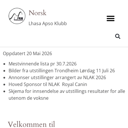
Norsk
Lhasa Apso Klubb
SKJEMA FOR REGISTRERE RESULTATER VALP/VETERANER FOR MESTVINNER LISTA
Oppdatert 20 Mai 2026
Mestvinnende lista pr 30.7.2026
Bilder fra utstillingen Trondheim Lørdag 11 Juli 26
Annonser utstillinger arrangert av NLAK 202
6
Hoved Sponsor til NLAK Royal Canin
Skjema for innsendelse av utstillings resultater
for alle
utenom de voksne
Velkommen til