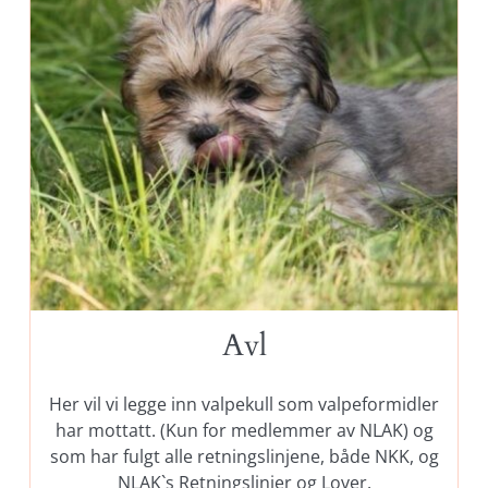
Avl
Her vil vi legge inn valpekull som valpeformidler
har mottatt. (Kun for medlemmer av NLAK) og
som har fulgt alle retningslinjene, både NKK, og
NLAK`s Retningslinjer og Lover.