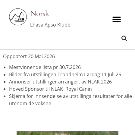
Norsk
Lhasa Apso Klubb
SKJEMA FOR REGISTRERE RESULTATER VALP/VETERANER FOR MESTVINNER LISTA
Oppdatert 20 Mai 2026
Mestvinnende lista pr 30.7.2026
Bilder fra utstillingen Trondheim Lørdag 11 Juli 26
Annonser utstillinger arrangert av NLAK 202
6
Hoved Sponsor til NLAK Royal Canin
Skjema for innsendelse av utstillings resultater
for alle
utenom de voksne