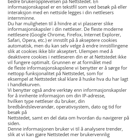
bedre brukeropplevelsen på Nettstedet. En
informasjonskapsel er en tekstfil som ved besøk på eller
interaksjon med en nettside legges i din nettlesers
Kanskje synes du dette også er
internminne.
Du har muligheten til å hindre at vi plasserer slike
interessant?
informasjonskapsler i din nettleser. De fleste moderne
nettlesere (Google Chrome, Firefox, Internet Explorer,
Safari, Opera, etc.) er innstilt på å akseptere cookies
DNA TEST PRA4
automatisk, men du kan selv velge å endre innstillingene
slik at cookies ikke blir akseptert. Ulempen med å
PRA4 PRA, progressiv retinal atrofi, er et samlenavn
deaktivere cookies i nettleseren din er at Nettstedet ikke
for en gruppe øyesykdommer som forårsaker like
vil fungere optimalt. Grunnen er at formålet med
symptomer. En av disse PRA-variantene kalles PRA4
de fleste informasjonskapslene vi benytter er å sørge for
og forekommer hos
nettopp funksjonalitet på Nettstedet, som for
eksempel at Nettstedet skal klare å huske hva du har lagt
Les mer »
i handlekurven.
Vi benytter også andre verktøy enn informasjonskapsler
for å innhente informasjon om din IP-adresse,
ØYELYSNING KRAV
hvilken type nettleser du bruker, din
bredbåndsleverandør, operativsystem, dato og tid for
Ref: Norsk Kennelklubb Krav til øyelysing før
besøk på
registrering av valper Flere raser har tilleggskrav til
Nettstedet, samt en del data om hvordan du navigerer på
foreldredyr for registrering av valper. Nedenfor ser
siden.
du helse- og
Denne informasjonen bruker vi til å analysere trender,
slik at vi kan gjøre Nettstedet mer brukervennlig