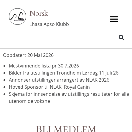
Norsk
Lhasa Apso Klubb
SKJEMA FOR REGISTRERE RESULTATER VALP/VETERANER FOR MESTVINNER LISTA
Oppdatert 20 Mai 2026
Mestvinnende lista pr 30.7.2026
Bilder fra utstillingen Trondheim Lørdag 11 Juli 26
Annonser utstillinger arrangert av NLAK 202
6
Hoved Sponsor til NLAK Royal Canin
Skjema for innsendelse av utstillings resultater
for alle
utenom de voksne
BLI MEDLEM