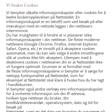
Vi bruker Cookies
Vi benytter såkalte informasjonskapsler eller cookies for å
bedre brukeropplevelsen på Nettstedet. En
informasjonskapsel er en tekstfil som ved besøk på eller
interaksjon med en nettside legges i din nettlesers
N S UCH DILEMMA NINOTCHKA
internminne.
Du har muligheten til å hindre at vi plasserer slike
LES MER »
informasjonskapsler i din nettleser. De fleste moderne
nettlesere (Google Chrome, Firefox, Internet Explorer,
Safari, Opera, etc.) er innstilt på å akseptere cookies
automatisk, men du kan selv velge å endre innstillingene
slik at cookies ikke blir akseptert. Ulempen med å
deaktivere cookies i nettleseren din er at Nettstedet ikke
vil fungere optimalt. Grunnen er at formålet med
de fleste informasjonskapslene vi benytter er å sørge for
nettopp funksjonalitet på Nettstedet, som for
eksempel at Nettstedet skal klare å huske hva du har lagt
i handlekurven.
Vi benytter også andre verktøy enn informasjonskapsler
for å innhente informasjon om din IP-adresse,
hvilken type nettleser du bruker, din
bredbåndsleverandør, operativsystem, dato og tid for
besøk på
Nettstedet, samt en del data om hvordan du navigerer på