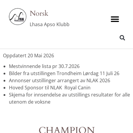
Norsk
Lhasa Apso Klubb
SKJEMA FOR REGISTRERE RESULTATER VALP/VETERANER FOR MESTVINNER LISTA
Oppdatert 20 Mai 2026
Mestvinnende lista pr 30.7.2026
Bilder fra utstillingen Trondheim Lørdag 11 Juli 26
Annonser utstillinger arrangert av NLAK 202
6
Hoved Sponsor til NLAK Royal Canin
Skjema for innsendelse av utstillings resultater
for alle
utenom de voksne
CHAMPION