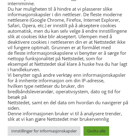
N S UCH DILEMMA NINOTCHKA
internminne.
Du har muligheten til å hindre at vi plasserer slike
LES MER »
informasjonskapsler i din nettleser. De fleste moderne
nettlesere (Google Chrome, Firefox, Internet Explorer,
Safari, Opera, etc.) er innstilt på å akseptere cookies
automatisk, men du kan selv velge å endre innstillingene
slik at cookies ikke blir akseptert. Ulempen med å
deaktivere cookies i nettleseren din er at Nettstedet ikke
vil fungere optimalt. Grunnen er at formålet med
de fleste informasjonskapslene vi benytter er å sørge for
nettopp funksjonalitet på Nettstedet, som for
eksempel at Nettstedet skal klare å huske hva du har lagt
i handlekurven.
Vi benytter også andre verktøy enn informasjonskapsler
for å innhente informasjon om din IP-adresse,
hvilken type nettleser du bruker, din
bredbåndsleverandør, operativsystem, dato og tid for
besøk på
Nettstedet, samt en del data om hvordan du navigerer på
N UCH LØWEBO`S STAR ZAFIR
siden.
Denne informasjonen bruker vi til å analysere trender,
LES MER »
slik at vi kan gjøre Nettstedet mer brukervennlig
1
2
3
4
5
Innstillinger for informasjonskapsler
Godta alle